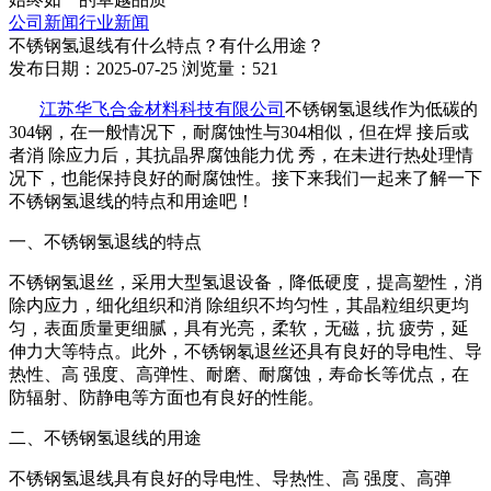
公司新闻
行业新闻
不锈钢氢退线有什么特点？有什么用途？
发布日期：2025-07-25
浏览量：521
江苏华飞合金材料科技有限公司
不锈钢氢退线作为低碳的
304钢，在一般情况下，耐腐蚀性与304相似，但在焊 接后或
者消 除应力后，其抗晶界腐蚀能力优 秀，在未进行热处理情
况下，也能保持良好的耐腐蚀性。接下来我们一起来了解一下
不锈钢氢退线的特点和用途吧！
一、不锈钢氢退线的特点
不锈钢氢退丝，采用大型氢退设备，降低硬度，提高塑性，消
除内应力，细化组织和消 除组织不均匀性，其晶粒组织更均
匀，表面质量更细腻，具有光亮，柔软，无磁，抗 疲劳，延
伸力大等特点。此外，不锈钢氡退丝还具有良好的导电性、导
热性、高 强度、高弹性、耐磨、耐腐蚀，寿命长等优点，在
防辐射、防静电等方面也有良好的性能。
二、不锈钢氢退线的用途
不锈钢氢退线具有良好的导电性、导热性、高 强度、高弹