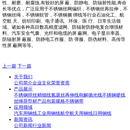
性、耐磨、耐腐蚀,有较好的屏 蔽、防静电、防辐射性能,寿命
长等优点，广泛应用于不锈钢丝网编织，不锈钢丝再拉伸，不
锈钢丝绳，不锈钢软管，不锈钢捆 绑线等行业石油化工、航
空航 天、纺织印刷、电子通讯、环保、医 疗、日常生活领
域。诸如各种高目数高精度滤网、防辐射防静电复合增强材
料、汽车安全气囊、光纤和电缆的屏 蔽网、电子显示率器、
防辐射屏 蔽服、防静电工作服、防 弹服、防伪材料、高传导
性屏 蔽网等等。
上一篇
下一篇
关于我们
公司简介
企业文化
荣誉资质
产品展示
不锈钢焊丝
精细线
氢退丝
再伸线
电解抛光线
不锈钢硬线
丝绳
异型材
产品包装规格
不锈钢带
应用领域
汽车用钢线
工业用钢线
航空航天用钢线
日用钢线
新闻资讯
公司新闻
行业新闻