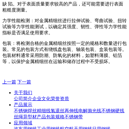
缺 陷。对于表面质量要求较高的产品，还可能需要进行表面
粗糙度测量。
力学性能检测：对金属精细丝进行拉伸试验、弯曲试验、扭转
试验等力学性能测试，以确定其强度、韧性、弹性等力学性能
指标是否满足使用要求。
包装：将检测合格的金属精细丝按照一定的规格和数量进行包
装。常见的包装方式有绕线盘包装、轴装包装、盒装包装等。
包装材料通常采用防潮、防氧化的材料，如塑料薄膜、铝箔
等，以保护金属精细丝在运输和储存过程中不受损坏。
上一篇
下一篇
关于我们
公司简介
企业文化
荣誉资质
产品展示
不锈钢焊丝
精细线
氢退丝
再伸线
电解抛光线
不锈钢硬线
丝绳
异型材
产品包装规格
不锈钢带
应用领域
汽车用钢线
工业用钢线
航空航天用钢线
日用钢线