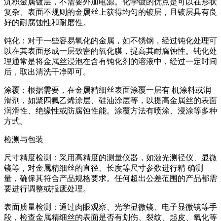
沉积金属镀层，不需要外加电源。化学镀的优点是可以在形状
复杂、表面不规则的金属丝上获得均匀的镀层，且镀层具有良
好的耐腐蚀性和耐磨性。
钝化：对于一些容易氧化的金属，如不锈钢，经过钝化处理可
以在其表面形成一层致密的氧化膜，提高其耐腐蚀性。钝化处
理通常是将金属丝浸泡在含有钝化剂的溶液中，经过一定时间
后，取出清洗干净即可。
涂覆：根据需要，在金属精细丝表面涂覆一层有 机涂料或润
滑剂，如聚四氟乙烯涂层、硅油涂层等，以提高金属丝的表面
润滑性、绝缘性或防腐蚀性能。涂覆方法有喷涂、浸涂等多种
方式。
检测与包装
尺寸精度检测：采用高精度的测量仪器，如激光测径仪、显微
镜等，对金属精细丝的直径、长度等尺寸参数进行精 确测
量，确保其符合产品规格要求。任何超出公差范围的产品都需
要进行调整或报废处理。
表面质量检测：通过肉眼观察、光学显微镜、电子显微镜等手
段，检查金属精细丝的表面是否有划伤、裂纹、起皮、氧化等