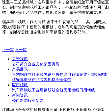
珠宝与工艺品领域：在珠宝制作中，金属精细丝可用于镶嵌宝
石、制作复杂的花丝工艺饰品等；一些精细的丝线还可用于刺
绣、编织等工艺品制作，展现出细腻、精美的图案和纹理。
模具加工领域：作为高精 密零部件切割的加工工具，如电火
花线切割加工中使用的电极丝，通常为高精度的铜丝或钼丝
等，能够切割出复杂形状和高精度的模具零部件。
上一篇
下一篇
关于我们
公司简介
企业文化
荣誉资质
产品展示
不锈钢焊丝
精细线
氢退丝
再伸线
电解抛光线
不锈钢硬线
丝绳
异型材
产品包装规格
不锈钢带
应用领域
汽车用钢线
工业用钢线
航空航天用钢线
日用钢线
新闻资讯
公司新闻
行业新闻
江苏华飞合金材料科技有限公司-不锈钢丝,不锈钢丝,不锈钢