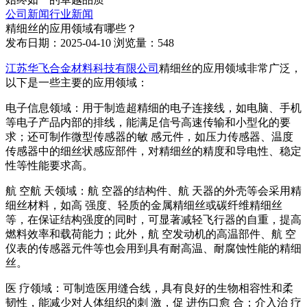
公司新闻
行业新闻
精细丝的应用领域有哪些？
发布日期：2025-04-10
浏览量：548
江苏华飞合金材料科技有限公司
精细丝的应用领域非常广泛，
以下是一些主要的应用领域：
电子信息领域：用于制造超精细的电子连接线，如电脑、手机
等电子产品内部的排线，能满足信号高速传输和小型化的要
求；还可制作微型传感器的敏 感元件，如压力传感器、温度
传感器中的细丝状感应部件，对精细丝的精度和导电性、稳定
性等性能要求高。
航 空航 天领域：航 空器的结构件、航 天器的外壳等会采用精
细丝材料，如高 强度、轻质的金属精细丝或碳纤维精细丝
等，在保证结构强度的同时，可显著减轻飞行器的自重，提高
燃料效率和载荷能力；此外，航 空发动机的高温部件、航 空
仪表的传感器元件等也会用到具有耐高温、耐腐蚀性能的精细
丝。
医 疗领域：可制造医用缝合线，具有良好的生物相容性和柔
韧性，能减少对人体组织的刺 激，促 进伤口愈 合；介入治 疗